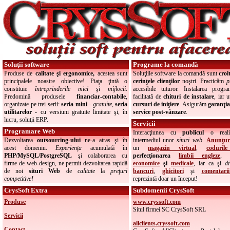
Soluţii software
Programe la comandă
Produse de
calitate şi ergonomice,
acestea sunt
Soluţiile software la comandă sunt
croi
principalele noastre obiective! Piaţa ţintă o
cerinţele clienţilor
noştri. Practicăm
p
constituie
întreprinderile mici şi mijlocii
.
accesibile tuturor. Instalarea progra
Predomină produsele
financiar-contabile
,
facilitată de
chituri de instalare
, iar u
organizate pe trei serii:
seria mini
-
gratuite
,
seria
cursuri de iniţiere
. Asigurăm
garanţia 
utilitarelor
- cu versiuni gratuite limitate şi, în
service post-vânzare
.
lucru, soluţii ERP.
Servicii
Programare Web
Interacţiunea cu
publicul
o reali
Dezvoltarea
outsourcing-ului
ne-a atras şi în
intermediul unor
situri web
.
Anunţuri
acest domeniu.
Experienţa
acumulată în
un
magazin virtual
,
coduril
PHP/MySQL/PostgreSQL
şi colaborarea cu
perfecţionarea
limbii engleze
,
firme de web-design, ne permit dezvoltarea rapidă
economice
şi
medicale
, iar ca şi
di
de noi
situri Web
de
calitate
la
preţuri
bancuri
,
ghicitori
şi
comentarii
competitive
!
reprezintă doar un început!
CrysSoft Extra
Subdomenii CrysSoft
Produse
www.cryssoft.com
Situl firmei SC CrysSoft SRL
Servicii
allclients.cryssoft.com
Contact