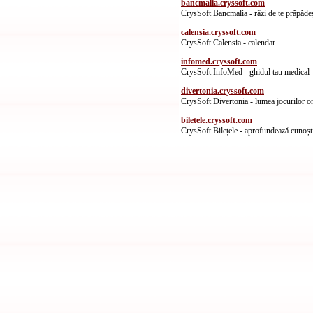
bancmalia.cryssoft.com
CrysSoft Bancmalia - râzi de te prăpădeș
calensia.cryssoft.com
CrysSoft Calensia - calendar
infomed.cryssoft.com
CrysSoft InfoMed - ghidul tau medical
divertonia.cryssoft.com
CrysSoft Divertonia - lumea jocurilor o
biletele.cryssoft.com
CrysSoft Bilețele - aprofundează cunoșt