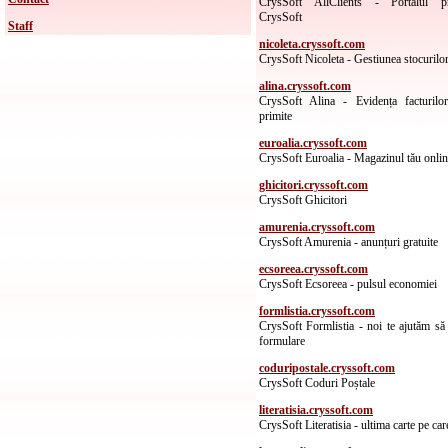
CrysSoft AllClients - Portalul pr
CrysSoft
Staff
nicoleta.cryssoft.com
CrysSoft Nicoleta - Gestiunea stocurilo
alina.cryssoft.com
CrysSoft Alina - Evidența facturilo
primite
euroalia.cryssoft.com
CrysSoft Euroalia - Magazinul tău onli
ghicitori.cryssoft.com
CrysSoft Ghicitori
amurenia.cryssoft.com
CrysSoft Amurenia - anunțuri gratuite
ecsoreea.cryssoft.com
CrysSoft Ecsoreea - pulsul economiei
formlistia.cryssoft.com
CrysSoft Formlistia - noi te ajutăm să
formulare
coduripostale.cryssoft.com
CrysSoft Coduri Poștale
literatisia.cryssoft.com
CrysSoft Literatisia - ultima carte pe car