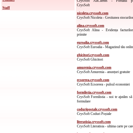
CrysSoft AllClients - Portalul pr
CrysSoft
Staff
nicoleta.cryssoft.com
CrysSoft Nicoleta - Gestiunea stocurilo
alina.cryssoft.com
CrysSoft Alina - Evidența facturilo
primite
euroalia.cryssoft.com
CrysSoft Euroalia - Magazinul tău onli
ghicitori.cryssoft.com
CrysSoft Ghicitori
amurenia.cryssoft.com
CrysSoft Amurenia - anunțuri gratuite
ecsoreea.cryssoft.com
CrysSoft Ecsoreea - pulsul economiei
formlistia.cryssoft.com
CrysSoft Formlistia - noi te ajutăm să
formulare
coduripostale.cryssoft.com
CrysSoft Coduri Poștale
literatisia.cryssoft.com
CrysSoft Literatisia - ultima carte pe car