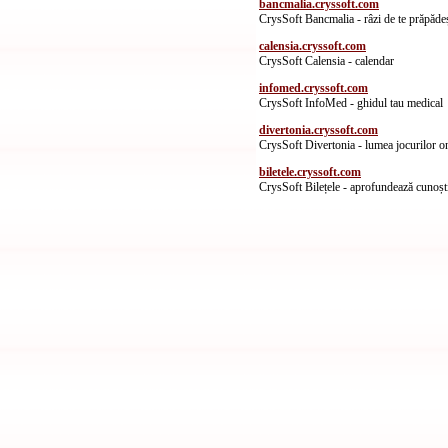
bancmalia.cryssoft.com
CrysSoft Bancmalia - râzi de te prăpădeș
calensia.cryssoft.com
CrysSoft Calensia - calendar
infomed.cryssoft.com
CrysSoft InfoMed - ghidul tau medical
divertonia.cryssoft.com
CrysSoft Divertonia - lumea jocurilor o
biletele.cryssoft.com
CrysSoft Bilețele - aprofundează cunoșt