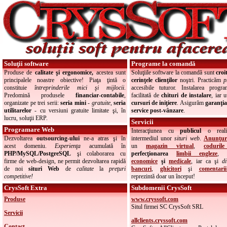
Soluţii software
Programe la comandă
Produse de
calitate şi ergonomice,
acestea sunt
Soluţiile software la comandă sunt
croi
principalele noastre obiective! Piaţa ţintă o
cerinţele clienţilor
noştri. Practicăm
p
constituie
întreprinderile mici şi mijlocii
.
accesibile tuturor. Instalarea progra
Predomină produsele
financiar-contabile
,
facilitată de
chituri de instalare
, iar u
organizate pe trei serii:
seria mini
-
gratuite
,
seria
cursuri de iniţiere
. Asigurăm
garanţia 
utilitarelor
- cu versiuni gratuite limitate şi, în
service post-vânzare
.
lucru, soluţii ERP.
Servicii
Programare Web
Interacţiunea cu
publicul
o reali
Dezvoltarea
outsourcing-ului
ne-a atras şi în
intermediul unor
situri web
.
Anunţuri
acest domeniu.
Experienţa
acumulată în
un
magazin virtual
,
coduril
PHP/MySQL/PostgreSQL
şi colaborarea cu
perfecţionarea
limbii engleze
,
firme de web-design, ne permit dezvoltarea rapidă
economice
şi
medicale
, iar ca şi
di
de noi
situri Web
de
calitate
la
preţuri
bancuri
,
ghicitori
şi
comentarii
competitive
!
reprezintă doar un început!
CrysSoft Extra
Subdomenii CrysSoft
Produse
www.cryssoft.com
Situl firmei SC CrysSoft SRL
Servicii
allclients.cryssoft.com
Contact